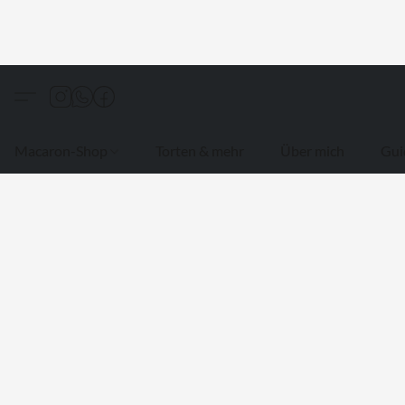
Macaron-Shop
Torten & mehr
Über mich
Gui