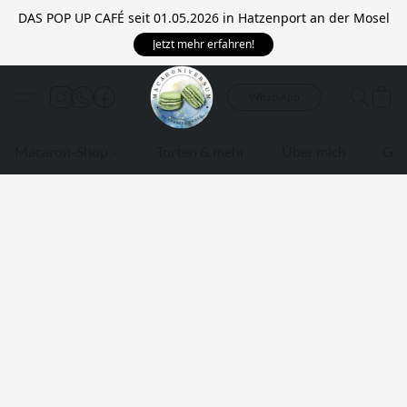
DAS POP UP CAFÉ seit 01.05.2026 in Hatzenport an der Mosel
Jetzt mehr erfahren!
WhatsApp
Macaron-Shop
Torten & mehr
Über mich
Gui