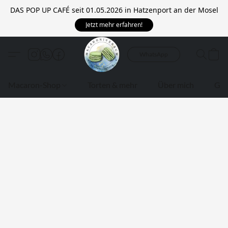
DAS POP UP CAFÉ seit 01.05.2026 in Hatzenport an der Mosel
Jetzt mehr erfahren!
WhatsApp
Macaron-Shop
Torten & mehr
Über mich
Gui